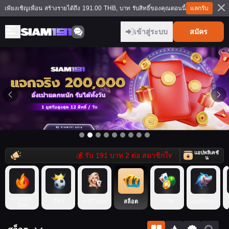
แลกรับ
เพียงเชิญเพื่อน สร้างรายได้ถึง 191.00 THB, บาท รับสิทธิ์ของคุณตอนนี้
เข้าสู่ระบบ
สมัคร
แอปพลิเคชั
💰 รับ 191 บาท 2 ต่อ สมาชิกใหม่ รับ 191 บาท | ชวนเพื่อน
น
เกมยอด
กีฬา
คาสิโนสด
สล็อต
การ์ด
เกมส์ยิงปลา
นิยม