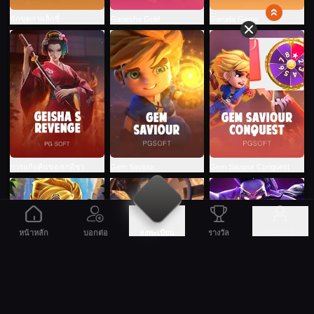
นักขุดกาแล็กซี่
Ganesha Gold
Garuda Gems
การแก้แค้นของเกอิชา
Gem Saviour
Gem Saviour Conquest
หน้าหลัก
บอกต่อ
รางวัล
โปรไฟล์
ลงทะเบียน