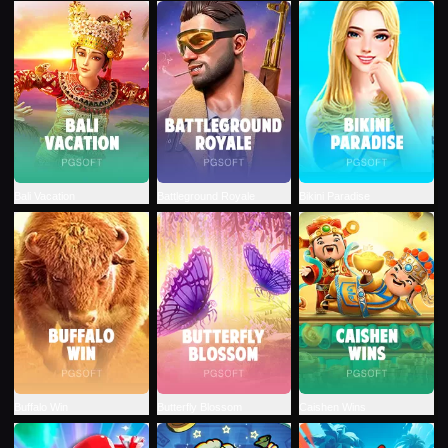
Bali Vacation
Battleground Royale
Bikini Paradise
Buffalo Win
Butterfly Blossom
Caishen Wins