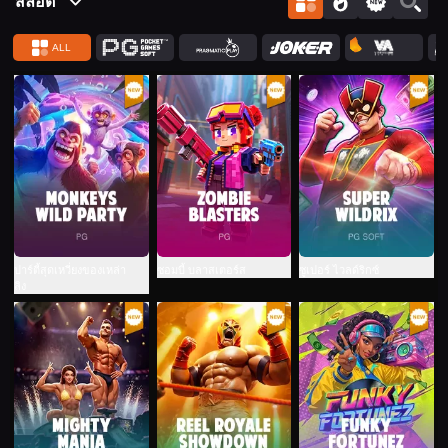
สล็อต
ALL
ปาร์ตี้สุดเหวี่ยงของเหล่า
ซอมบี้ บลาสเตอร์ส
ซูเปอร์ ไวลด์ริกซ์
ลิง