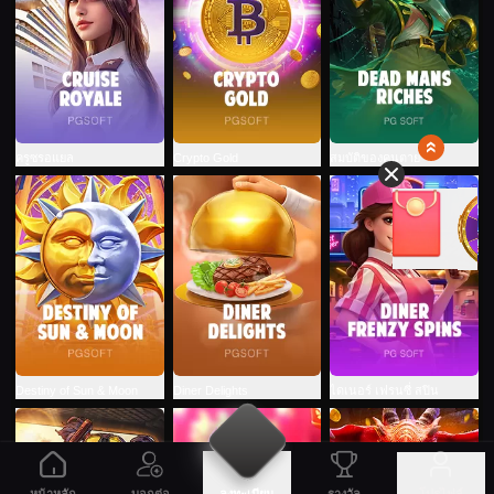
ครูซรอแยล
Crypto Gold
สมบัติของคนตาย
Destiny of Sun & Moon
Diner Delights
ไดเนอร์ เฟรนซี่ สปิน
หน้าหลัก
บอกต่อ
รางวัล
โปรไฟล์