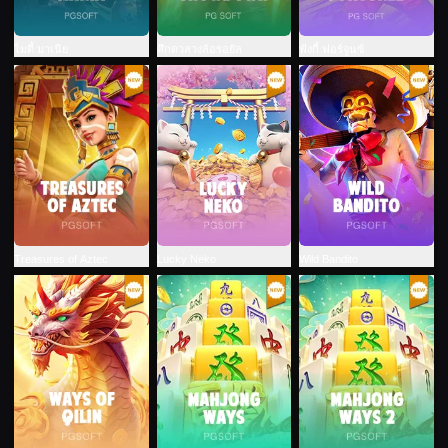
ไมตี้ มาเนีย
ศึกดวลวงล้อรอยัล
ฟังกี้ ฟอร์จูนซ์
Treasures of Aztec
Lucky Neko
Wild Bandito